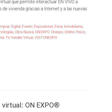
rtual que permite interactuar EN VIVO a
e vivienda gracias a Internet y a las nuevas
mprar
,
Digital
,
Evento
,
Expositores
,
Feria
,
Inmobiliaria
,
nologías
,
Obra Nueva
,
ON EXPO
,
Onexpo
,
Online
,
Pisos
,
ria
,
TV
,
Vender
,
Virtual
,
VISITONEXPO
ia virtual: ON EXPO®