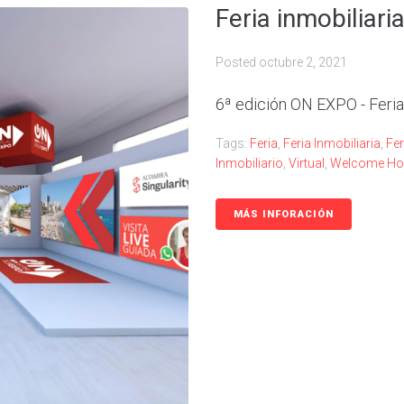
Feria inmobiliar
Posted
octubre 2, 2021
6ª edición ON EXPO - Feria
Tags:
Feria
,
Feria Inmobiliaria
,
Fer
Inmobiliario
,
Virtual
,
Welcome H
MÁS INFORACIÓN