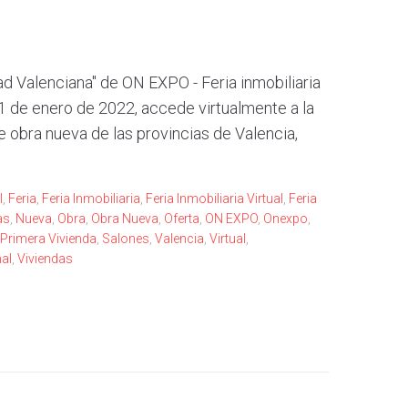
d Valenciana" de ON EXPO - Feria inmobiliaria
 de enero de 2022, accede virtualmente a la
e obra nueva de las provincias de Valencia,
l
,
Feria
,
Feria Inmobiliaria
,
Feria Inmobiliaria Virtual
,
Feria
as
,
Nueva
,
Obra
,
Obra Nueva
,
Oferta
,
ON EXPO
,
Onexpo
,
Primera Vivienda
,
Salones
,
Valencia
,
Virtual
,
al
,
Viviendas