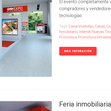
El evento completamente vi
compradores y vendedores d
tecnologías
Tags:
Canal Viviendas
,
Casas
,
Co
Inmobiliario
,
Internet
,
Nuevas Tec
Promotora
,
Promotora Inmobilia
MÁS INFORACIÓN
Feria inmobiliar