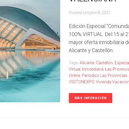
Posted
octubre 8, 2021
Edición Especial "Comunida
100% VIRTUAL. Del 15 al 21
mayor oferta inmobiliaria d
Alicante y Castellón.
Tags:
Alicante
,
Castellón
,
Especia
Virtual
,
Inmobiliaria
,
Las Provinci
Online
,
Periódico Las Provincias
,
VISITONEXPO
,
Vivienda Vacacion
MÁS INFORACIÓN