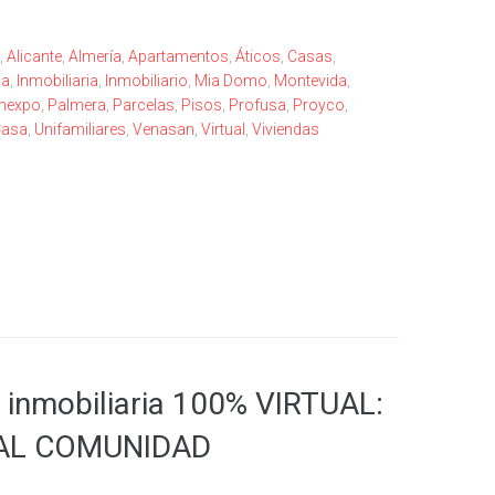
,
Alicante
,
Almería
,
Apartamentos
,
Áticos
,
Casas
,
ia
,
Inmobiliaria
,
Inmobiliario
,
Mia Domo
,
Montevida
,
nexpo
,
Palmera
,
Parcelas
,
Pisos
,
Profusa
,
Proyco
,
Casa
,
Unifamiliares
,
Venasan
,
Virtual
,
Viviendas
 inmobiliaria 100% VIRTUAL:
IAL COMUNIDAD