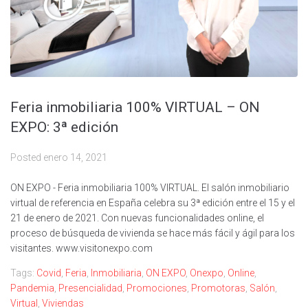
Feria inmobiliaria 100% VIRTUAL – ON
EXPO: 3ª edición
Posted
enero 14, 2021
ON EXPO - Feria inmobiliaria 100% VIRTUAL. El salón inmobiliario
virtual de referencia en España celebra su 3ª edición entre el 15 y el
21 de enero de 2021. Con nuevas funcionalidades online, el
proceso de búsqueda de vivienda se hace más fácil y ágil para los
visitantes. www.visitonexpo.com
Tags:
Covid
,
Feria
,
Inmobiliaria
,
ON EXPO
,
Onexpo
,
Online
,
Pandemia
,
Presencialidad
,
Promociones
,
Promotoras
,
Salón
,
Virtual
,
Viviendas