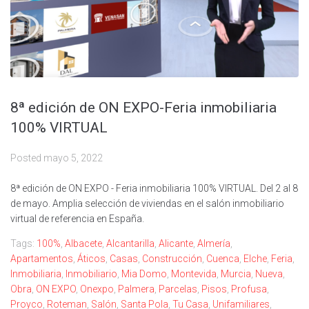
8ª edición de ON EXPO-Feria inmobiliaria
100% VIRTUAL
Posted
mayo 5, 2022
8ª edición de ON EXPO - Feria inmobiliaria 100% VIRTUAL. Del 2 al 8
de mayo. Amplia selección de viviendas en el salón inmobiliario
virtual de referencia en España.
Tags:
100%
,
Albacete
,
Alcantarilla
,
Alicante
,
Almería
,
Apartamentos
,
Áticos
,
Casas
,
Construcción
,
Cuenca
,
Elche
,
Feria
,
Inmobiliaria
,
Inmobiliario
,
Mia Domo
,
Montevida
,
Murcia
,
Nueva
,
Obra
,
ON EXPO
,
Onexpo
,
Palmera
,
Parcelas
,
Pisos
,
Profusa
,
Proyco
,
Roteman
,
Salón
,
Santa Pola
,
Tu Casa
,
Unifamiliares
,