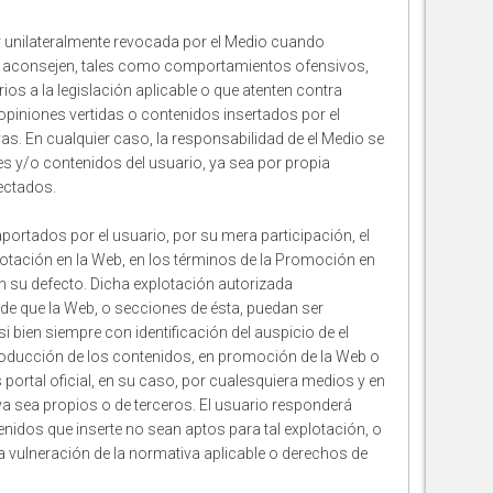
r unilateralmente revocada por el Medio cuando
o aconsejen, tales como comportamientos ofensivos,
os a la legislación aplicable o que atenten contra
opiniones vertidas o contenidos insertados por el
vas. En cualquier caso, la responsabilidad de el Medio se
ones y/o contenidos del usuario, ya sea por propia
fectados.
aportados por el usuario, por su mera participación, el
lotación en la Web, en los términos de la Promoción en
en su defecto. Dicha explotación autorizada
de que la Web, o secciones de ésta, puedan ser
i bien siempre con identificación del auspicio de el
roducción de los contenidos, en promoción de la Web o
s portal oficial, en su caso, por cualesquiera medios y en
a sea propios o de terceros. El usuario responderá
nidos que inserte no sean aptos para tal explotación, o
a vulneración de la normativa aplicable o derechos de