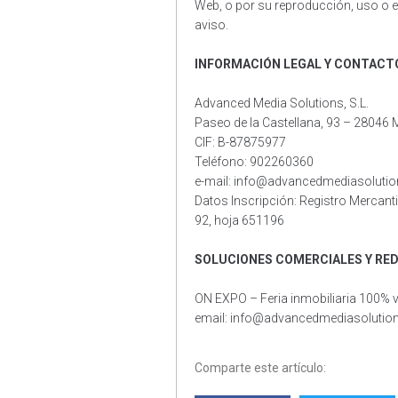
Web, o por su reproducción, uso o e
aviso.
INFORMACIÓN LEGAL Y CONTACT
Advanced Media Solutions, S.L.
Paseo de la Castellana, 93 – 28046 
CIF: B-87875977
Teléfono: 902260360
e-mail: info@advancedmediasolutio
Datos Inscripción: Registro Mercanti
92, hoja 651196
SOLUCIONES COMERCIALES Y RE
ON EXPO – Feria inmobiliaria 100% vi
email: info@advancedmediasolution
Comparte este artículo: