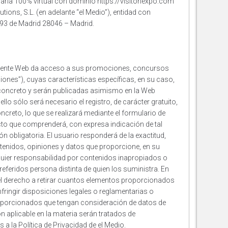
iaria 100% virtual con dominio https://visitonexpo.com
tions, S.L. (en adelante “el Medio”), entidad con
 93 de Madrid 28046 – Madrid.
resente Web da acceso a sus promociones, concursos
ones”), cuyas características específicas, en su caso,
concreto y serán publicadas asimismo en la Web
ello sólo será necesario el registro, de carácter gratuito,
creto, lo que se realizará mediante el formulario de
cto que comprenderá, con expresa indicación de tal
 obligatoria. El usuario responderá de la exactitud,
ntenidos, opiniones y datos que proporcione, en su
quier responsabilidad por contenidos inapropiados o
referidos persona distinta de quien los suministra. En
 el derecho a retirar cuantos elementos proporcionados
infringir disposiciones legales o reglamentarias o
oporcionados que tengan consideración de datos de
n aplicable en la materia serán tratados de
a la Política de Privacidad de el Medio.