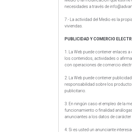
Medio o la modificación que estime 
necesidades a través de info@adva
7.- La actividad del Medio es la propi
viviendas.
PUBLICIDAD Y COMERCIO ELECT
1. La Web puede contener enlaces a 
los contenidos, actividades o afirmac
con operaciones de comercio electr
2. La Web puede contener publicidad
responsabilidad sobre los productos
publicitario.
3. En ningún caso el empleo de la m
funcionamiento o finalidad análogas,
anunciantes a los datos de carácter
4. Si es usted un anunciante intere