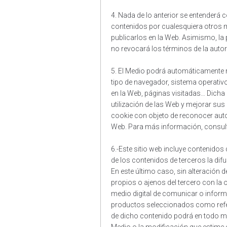
4. Nada de lo anterior se entenderá 
contenidos por cualesquiera otros m
publicarlos en la Web. Asimismo, la 
no revocará los términos de la auto
5. El Medio podrá automáticamente 
tipo de navegador, sistema operati
en la Web, páginas visitadas… Dicha
utilización de las Web y mejorar su
cookie con objeto de reconocer auto
Web. Para más información, consulta
6.-Este sitio web incluye contenidos 
de los contenidos de terceros la difus
En este último caso, sin alteración d
propios o ajenos del tercero con la 
medio digital de comunicar o informa
productos seleccionados como referen
de dicho contenido podrá en todo mo