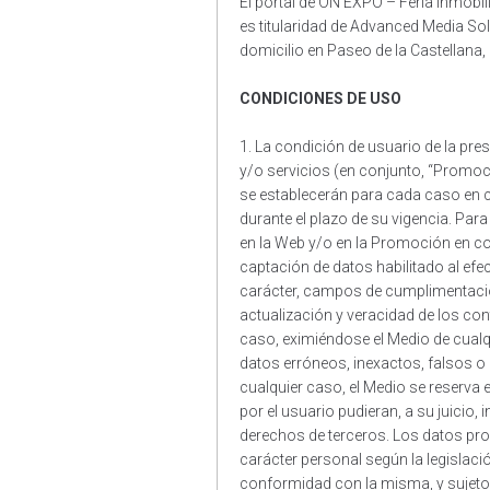
El portal de ON EXPO – Feria inmobil
es titularidad de Advanced Media Solu
domicilio en Paseo de la Castellana,
CONDICIONES DE USO
1. La condición de usuario de la p
y/o servicios (en conjunto, “Promoci
se establecerán para cada caso en 
durante el plazo de su vigencia. Para 
en la Web y/o en la Promoción en con
captación de datos habilitado al efe
carácter, campos de cumplimentación
actualización y veracidad de los co
caso, eximiéndose el Medio de cual
datos erróneos, inexactos, falsos o 
cualquier caso, el Medio se reserva
por el usuario pudieran, a su juicio, 
derechos de terceros. Los datos pr
carácter personal según la legislació
conformidad con la misma, y sujetos 