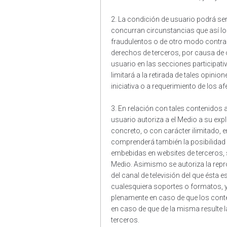
2. La condición de usuario podrá se
concurran circunstancias que así l
fraudulentos o de otro modo contrari
derechos de terceros, por causa de 
usuario en las secciones participati
limitará a la retirada de tales opini
iniciativa o a requerimiento de los a
3. En relación con tales contenidos 
usuario autoriza a el Medio a su exp
concreto, o con carácter ilimitado, 
comprenderá también la posibilidad 
embebidas en websites de terceros, s
Medio. Asimismo se autoriza la rep
del canal de televisión del que ésta e
cualesquiera soportes o formatos, y
plenamente en caso de que los conte
en caso de que de la misma resulte l
terceros.