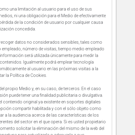
como una limitación al usuario para el uso de sus
edios, ni una obligación para el Medio de efectivamente
pérdida de la condición de usuario por cualquier causa
rización concedida.
recoger datos no considerados sensibles, tales como
vo empleado, número de visitas, tiempo medio empleado
 información será utilizada únicamente para medir la
s contenidos. Igualmente podrá emplear tecnología
máticamente al usuario en las próximas visitas a la
r la Política de Cookies.
del propio Medio y, en su caso, de terceros. En el caso
ión puede tener una finalidad publicitaria o divulgativa.
el contenido original ya existente en soportes digitales
opción compartir habilitada y con el sólo objeto como
r a la audiencia acerca de las características de los
tes del sector en el que opera. Si es usted propietario
mento solicitar la eliminación del mismo de la web del