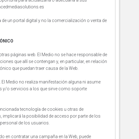
oportuna para actualizarla o adecuarla a sus
ncedmediasolutions.es
a de un portal digital y no la comercialización o venta de
RÓNICO
otras páginas web. El Medio no se hace responsable de
iones que allí se contengan y, en particular, en relación
ónico que puedan traer causa de la Web.
. El Medio no realiza manifestación alguna ni asume
 y/o servicios a los que sirve como soporte
encionada tecnología de cookies u otras de
 implicará la posibilidad de acceso por parte de los
 personal de los usuarios.
sado en contratar una campaña en la Web, puede