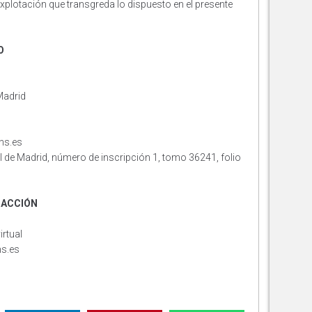
xplotación que transgreda lo dispuesto en el presente
O
Madrid
ns.es
l de Madrid, número de inscripción 1, tomo 36241, folio
DACCIÓN
rtual
s.es