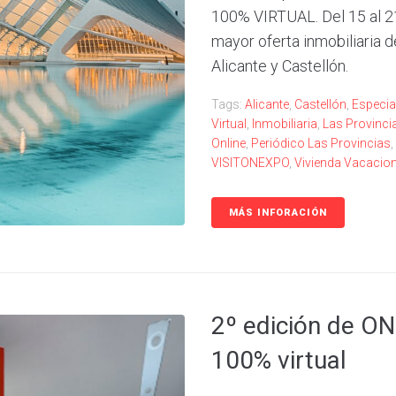
100% VIRTUAL. Del 15 al 21
mayor oferta inmobiliaria d
Alicante y Castellón.
Tags:
Alicante
,
Castellón
,
Especia
Virtual
,
Inmobiliaria
,
Las Provinci
Online
,
Periódico Las Provincias
,
VISITONEXPO
,
Vivienda Vacacion
MÁS INFORACIÓN
2º edición de ON
100% virtual