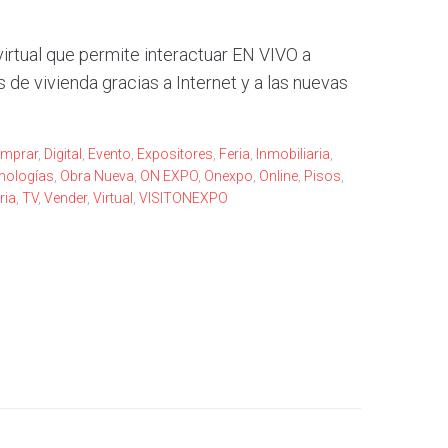
rtual que permite interactuar EN VIVO a
e vivienda gracias a Internet y a las nuevas
mprar
,
Digital
,
Evento
,
Expositores
,
Feria
,
Inmobiliaria
,
nologías
,
Obra Nueva
,
ON EXPO
,
Onexpo
,
Online
,
Pisos
,
ria
,
TV
,
Vender
,
Virtual
,
VISITONEXPO