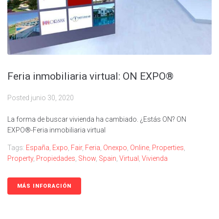
Feria inmobiliaria virtual: ON EXPO®
Posted
junio 30, 2020
La forma de buscar vivienda ha cambiado. ¿Estás ON? ON
EXPO®-Feria inmobiliaria virtual
Tags:
España
,
Expo
,
Fair
,
Feria
,
Onexpo
,
Online
,
Properties
,
Property
,
Propiedades
,
Show
,
Spain
,
Virtual
,
Vivienda
MÁS INFORACIÓN