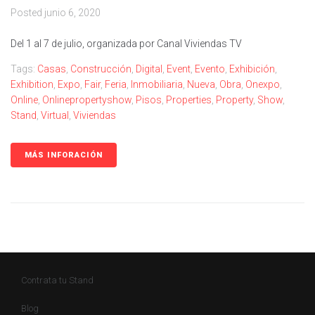
Posted
junio 6, 2020
Del 1 al 7 de julio, organizada por Canal Viviendas TV
Tags:
Casas
,
Construcción
,
Digital
,
Event
,
Evento
,
Exhibición
,
Exhibition
,
Expo
,
Fair
,
Feria
,
Inmobiliaria
,
Nueva
,
Obra
,
Onexpo
,
Online
,
Onlinepropertyshow
,
Pisos
,
Properties
,
Property
,
Show
,
Stand
,
Virtual
,
Viviendas
MÁS INFORACIÓN
Contrata tu Stand
Blog