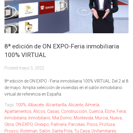
8ª edición de ON EXPO-Feria inmobiliaria
100% VIRTUAL
Posted
mayo 5, 2022
8ª edición de ON EXPO - Feria inmobiliaria 100% VIRTUAL. Del 2 al 8
de mayo. Amplia selección de viviendas en el salón inmobiliario
virtual de referencia en España.
Tags:
100%
,
Albacete
,
Alcantarilla
,
Alicante
,
Almería
,
Apartamentos
,
Áticos
,
Casas
,
Construcción
,
Cuenca
,
Elche
,
Feria
,
Inmobiliaria
,
Inmobiliario
,
Mia Domo
,
Montevida
,
Murcia
,
Nueva
,
Obra
,
ON EXPO
,
Onexpo
,
Palmera
,
Parcelas
,
Pisos
,
Profusa
,
Proyco
,
Roteman
,
Salón
,
Santa Pola
,
Tu Casa
,
Unifamiliares
,