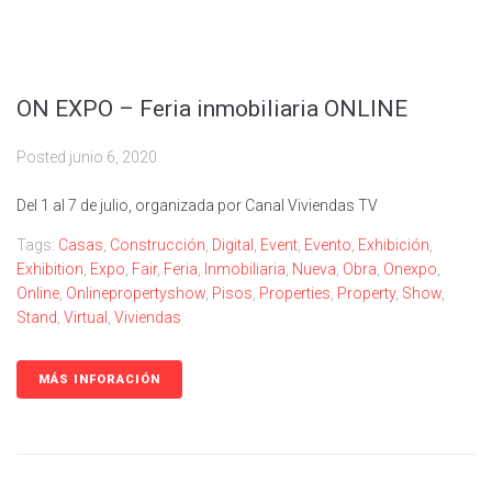
ON EXPO – Feria inmobiliaria ONLINE
Posted
junio 6, 2020
Del 1 al 7 de julio, organizada por Canal Viviendas TV
Tags:
Casas
,
Construcción
,
Digital
,
Event
,
Evento
,
Exhibición
,
Exhibition
,
Expo
,
Fair
,
Feria
,
Inmobiliaria
,
Nueva
,
Obra
,
Onexpo
,
Online
,
Onlinepropertyshow
,
Pisos
,
Properties
,
Property
,
Show
,
Stand
,
Virtual
,
Viviendas
MÁS INFORACIÓN