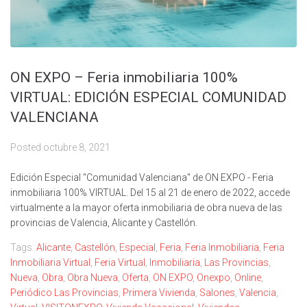
ON EXPO – Feria inmobiliaria 100%
VIRTUAL: EDICIÓN ESPECIAL COMUNIDAD
VALENCIANA
Posted
octubre 8, 2021
Edición Especial "Comunidad Valenciana" de ON EXPO - Feria
inmobiliaria 100% VIRTUAL. Del 15 al 21 de enero de 2022, accede
virtualmente a la mayor oferta inmobiliaria de obra nueva de las
provincias de Valencia, Alicante y Castellón.
Tags:
Alicante
,
Castellón
,
Especial
,
Feria
,
Feria Inmobiliaria
,
Feria
Inmobiliaria Virtual
,
Feria Virtual
,
Inmobiliaria
,
Las Provincias
,
Nueva
,
Obra
,
Obra Nueva
,
Oferta
,
ON EXPO
,
Onexpo
,
Online
,
Periódico Las Provincias
,
Primera Vivienda
,
Salones
,
Valencia
,